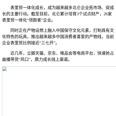
表里贸一体化成长，成为越来越多北仑企业拓市场、促成
长的主要行动。截至目前，北仑累计培育3个试点财产，26家
表里贸一体化“领跑者”企业。
同时正在产物设想上融入中国保守文化元素，打制具有文
化特色的玩具，推出越来越多中国消费者喜爱的产物线，当前
企业表里贸比例接近“三七开”。
近几年，立脚天猫、京东、唯品会等电商平台，快速抢占
曲播带货“风口”，鼎力成长线上渠道。