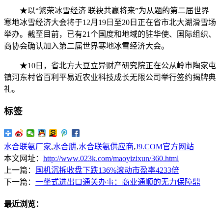
★以“繁荣冰雪经济 联袂共赢将来”为从题的第二届世界
寒地冰雪经济大会将于12月19日至20日正在省市北大湖滑雪场
举办。截至目前，已有21个国度和地域的驻华使、国际组织、
商协会确认加入第二届世界寒地冰雪经济大会。
★10日，省北方大豆立异财产研究院正在公从岭市陶家屯
镇河东村省百利平易近农业科技成长无限公司举行签约揭牌典
礼。
标签
水合联氨厂家
,
水合肼
,
水合联氨供应商
,
J9.COM官方网站
本文网址：
http://www.023k.com/maoyizixun/360.html
上一篇：
国机沉拆收盘下跌136%滚动市盈率4233倍
下一篇：
一坐式进出口通关办事：商业通顺的无力保障鼎
最近浏览：