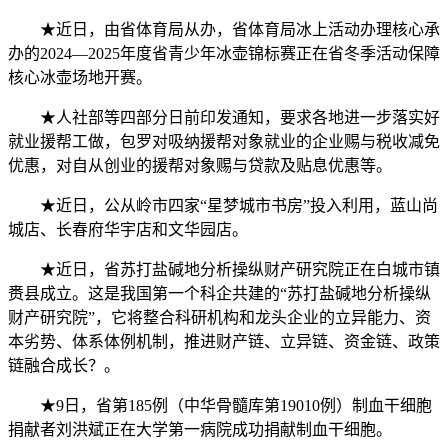
★近日，由省体育局从办，省体育局冰上活动办理核心承
办的2024—2025年度省青少年冰壶锦标赛正在省冬季活动保障
核心冰壶场地开赛。
★人社部等四部分日前印发通知，要求各地进一步落实好
就业援帮工做，包罗对吸纳援帮对象就业的企业赐与税收减免
优惠，对自从创业的援帮对象赐与贷款及贴息优惠等。
★近日，公从岭市四家“星梦城市书房”投入利用，蓝山尚
城店、长春府华宇店和文华园店。
★近日，省苏打盐碱地分析操纵财产研究院正在白城市镇
赉县成立。这是我国第一个科企共建的“苏打盐碱地分析操纵
财产研究院”，它将整合科研机构和龙头企业的立异能力、资
本劣势、体系体例机制，推进财产链、立异链、资金链、政策
链融合成长？。
★9日，省第185例（中华骨髓库第19010例）制血干细胞
捐献者刘洪斌正在大学第一病院成功捐献制血干细胞。