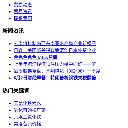
贸易动态
贸易资讯
联系我们
新闻资讯
云南将打制南亚东南亚水产物商业新枢纽
日媒：美国新关税政策沉创日本外贸企业
色色色色色 MBA智库
上半年海洋经济顶住压力稳中向好——解
每周股票复盘：齐翔腾达（002408）一季度
6月2日财经早餐：特朗普将钢铁关税翻倍
热门关键词
三氯化铁六水
氢化可的松厂家
六水三氯化铁
美洛昔康价格