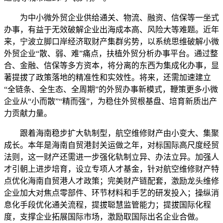
为中小微外贸企业供给通关、物流、融资、信保等一坐式
办事，有益于无效破解企业出海成本高、风险大等难题。近年
来，宁波立脚口岸经济取财产集群劣势，以系统思维破解小微
外贸企业“散、弱、难”痛点，扶植外贸分析办事平台。通过整
合、金融、信保等多方资本，将分离的东西为集成化办事，显
著提拔了政策落地的精准性和实效性。将来，还需加速建立
“全链条、全生态、全周期”的外贸办事新模式，鞭策更多小微
企业从“小而散”“精而强”，为稳住外贸根基盘、培育新质出产
力贡献力量。
跟着海南稳步扩大轨制型，航空维修财产由小变大、集聚
成长。本年是海南自贸港封关运做之年，对标国际高尺度经贸
法则，这一财产还需进一步强化轨制立异、办法立异。加强人
才引朝上进步培育，设立专项人才基金，针对航空维修财产特
点优化海南自贸港人才政策；完美财产链配套，激励龙头维修
企业加大对焦点零部件、环节材料和手艺的研发投入；操纵消
息化手段优化通关流程，提拔聪慧监管能力；提拔国际化程
度，支撑企业拓展国际市场，激励取国际出名企业合做。