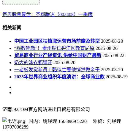
每周股票复盘：齐翔腾达（002408）一季度
相关新闻
中国工业园区扶植取运营市场前瞻及转型
2025-08-28
“靠教吃教”！贵州铜仁碧江区教育局原
2025-08-26
贸易商业行业产经资讯-供给中国财产最新
2025-08-22
奶大的泳衣都弹开
2025-08-20
一老板发觉新员工酷似亡妻他悄然做亲子
2025-08-20
2025年世界商业组织年度演讲：全球商业款
2025-08-19
济南J9.COM官方网站进出口贸易有限公司
国内：姚经理 156 8969 5220 外贸：刘经理
19707006289