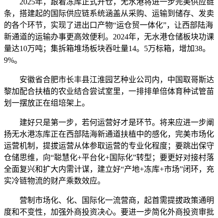
2025年，跟着冻库正式开仓，无水港将进一步完美供应链
条，搭建起的国际供应链系统涵盖从采购、运输到储存、发卖
的各个环节，实现了进出口产物“运仓贸一体化”，让西部陆海
新通道的运输办事更高效便利。2024年，无水港仓储板块功课
量达10万吨；集拆箱堆场板块吞吐量14。5万标箱，增加38。
9%。
安徽省合肥市长丰县江淮园艺种业公司内，中国取哥斯达
黎加配合扶植的农业结合尝试室里，一排排单倍体育种试管苗
划一摆放正在组培架上。
建好只是第一步，若何运营好才是环节。将来应进一步阐
扬无水港冻库正在西部陆海新通道扶植中的感化，完美市场化
运营机制，提拔运营从体参取运营的专业化程度；要跳出保守
仓储思维，向“聪慧化+平台化+国际化”转型；要更好对接村落
全面复兴和扩大内需计谋，建立好“产地+冻库+市场”闭环，充
实冷链物流的财产乘数效应。
营制市场化、化、国际化一流营商，起首需提拔政策通明
度和不变性，加强外商投资决心。要进一步简化外商投资审批