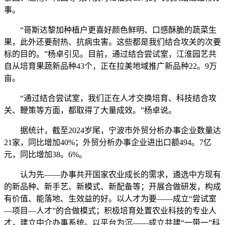
事。
“哥斯达黎加种植户更喜好颜色鲜明、口感酥脆的蔬菜生
果，此外还要耐热、抗病虫害。这些都是我们结合攻关的次要
标的目的。”杨卓引见。目前，通过结合尝试室，江淮园艺共
自从培育果蔬新品种43个，正在拉美地域推广新品种22。9万
亩。
“通过结合尝试室，我们正在人才交换培育、科技结合攻
关、鞭策等方面，都取得了大量成效。”杨卓说。
据统计，截至2024岁尾，宁波市外贸分析办事企业数量达
21家，同比增加40%；外贸分析办事企业进出口额494。7亿
元，同比增加38。6%。
认为先——办事共开国家农业成长的需求，遴选中方现有
的新品种、新手艺、新模式、新配备等；开展合做研发，构成
有价值、能落地、生效益的好。以人才为要——成立“尝试室
—项目—人才”的合做模式；积极培育处置农业科技的专业人
才，建立中介办事系统。以平台为沉——成立共建“一带一”科