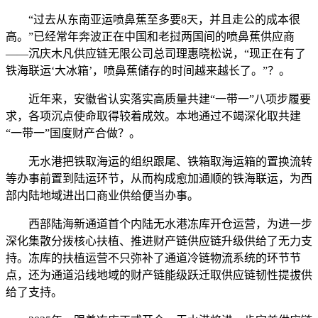
“过去从东南亚运喷鼻蕉至多要8天，并且走公的成本很
高。”已经常年奔波正在中国和老挝两国间的喷鼻蕉供应商
——沉庆木凡供应链无限公司总司理惠晓松说，“现正在有了
铁海联运‘大冰箱’，喷鼻蕉储存的时间越来越长了。”？。
近年来，安徽省认实落实高质量共建“一带一”八项步履要
求，各项沉点使命取得较着成效。本地通过不竭深化取共建
“一带一”国度财产合做？。
无水港把铁取海运的组织跟尾、铁箱取海运箱的置换流转
等办事前置到陆运环节，从而构成愈加通顺的铁海联运，为西
部内陆地域进出口商业供给便当办事。
西部陆海新通道首个内陆无水港冻库开仓运营，为进一步
深化集散分拨核心扶植、推进财产链供应链升级供给了无力支
持。冻库的扶植运营不只弥补了通道冷链物流系统的环节节
点，还为通道沿线地域的财产链能级跃迁取供应链韧性提拔供
给了支持。