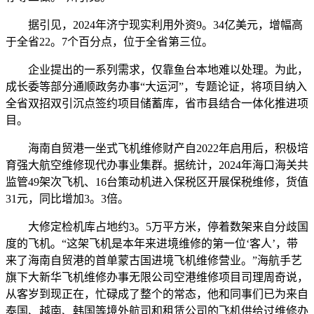
据引见，2024年济宁现实利用外资9。34亿美元，增幅高
于全省22。7个百分点，位于全省第三位。
企业提出的一系列需求，仅靠鱼台本地难以处理。为此，
成长委等部分通顺政务办事“大运河”，专题论证，将项目纳入
全省双招双引沉点签约项目储蓄库，省市县结合一体化推进项
目。
海南自贸港一坐式飞机维修财产自2022年启用后，积极培
育强大航空维修现代办事业集群。据统计，2024年海口海关共
监管49架次飞机、16台策动机进入保税区开展保税维修，货值
31元，同比增加3。3倍。
大修定检机库占地约3。5万平方米，停着数架来自分歧国
度的飞机。“这架飞机是本年来进境维修的第一位‘客人’，带
来了海南自贸港的首单蒙古国进境飞机维修营业。”海航手艺
旗下大新华飞机维修办事无限公司空港维修项目司理周奇说，
从客岁到现正在，忙碌成了整个的常态，他和同事们已为来自
泰国、越南、韩国等境外航司和租赁公司的飞机供给过维修办