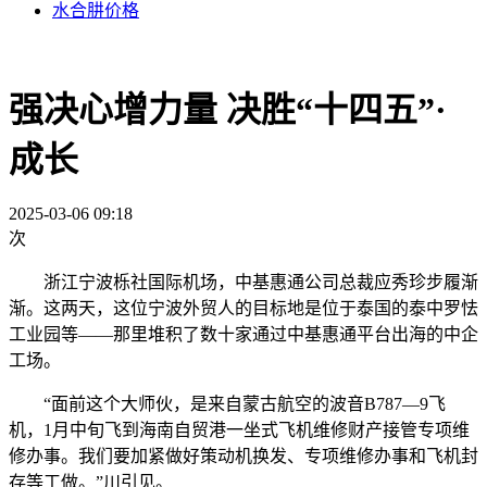
水合肼价格
强决心增力量 决胜“十四五”·
成长
2025-03-06 09:18
次
浙江宁波栎社国际机场，中基惠通公司总裁应秀珍步履渐
渐。这两天，这位宁波外贸人的目标地是位于泰国的泰中罗怯
工业园等——那里堆积了数十家通过中基惠通平台出海的中企
工场。
“面前这个大师伙，是来自蒙古航空的波音B787—9飞
机，1月中旬飞到海南自贸港一坐式飞机维修财产接管专项维
修办事。我们要加紧做好策动机换发、专项维修办事和飞机封
存等工做。”川引见。