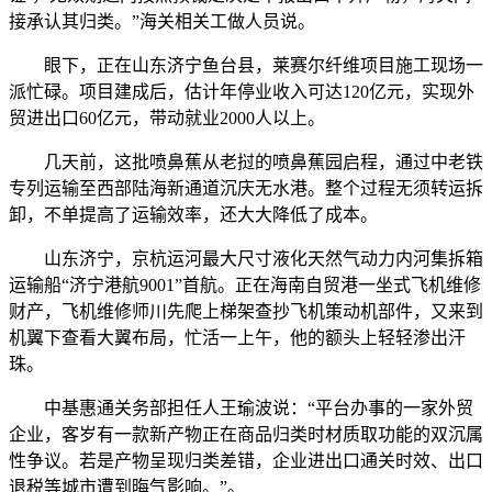
接承认其归类。”海关相关工做人员说。
眼下，正在山东济宁鱼台县，莱赛尔纤维项目施工现场一
派忙碌。项目建成后，估计年停业收入可达120亿元，实现外
贸进出口60亿元，带动就业2000人以上。
几天前，这批喷鼻蕉从老挝的喷鼻蕉园启程，通过中老铁
专列运输至西部陆海新通道沉庆无水港。整个过程无须转运拆
卸，不单提高了运输效率，还大大降低了成本。
山东济宁，京杭运河最大尺寸液化天然气动力内河集拆箱
运输船“济宁港航9001”首航。正在海南自贸港一坐式飞机维修
财产，飞机维修师川先爬上梯架查抄飞机策动机部件，又来到
机翼下查看大翼布局，忙活一上午，他的额头上轻轻渗出汗
珠。
中基惠通关务部担任人王瑜波说：“平台办事的一家外贸
企业，客岁有一款新产物正在商品归类时材质取功能的双沉属
性争议。若是产物呈现归类差错，企业进出口通关时效、出口
退税等城市遭到晦气影响。”。