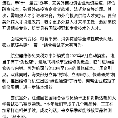
流程，奉行“一坐式”办事；完美外商投资企业融资渠道，降低
融资成本，破解外商投资企业贷款难、法式复杂等难题。其
次，需加强人才引进和培育，为外商投资供给人才支持。要完
美外籍人才引进政策，吸引更多外籍人才来华工做；激励高校
开设相关专业，培育具有国际视野和专业技术的人才。
面临天气变化、粮食平安、消弭贫苦等全球性成长问题，
农业范畴共建“一带一”结合尝试室大有可为。
航空器维修免关税办事新模式自2023年6月启动摸索。“相
当于有了‘免税店’，进境飞机能享受维修免缴金、临时进境维
修答应内销、可为航司节流10%至15%的维修成本。”周奇引
见。取此同时，海关部分立异“材料、立即审批、快速通关”机
制，推出维修飞机进出区“绿色通道”等行动，帮帮企业缩短了
维修周期，进一步降本增效。
尝试室外，江淮园艺国际合做专员杨卓正和哥斯达黎加大
学尝试员马赛罗通话。“本年我们育成了几个新品种，正正在
加紧打点相关手续，成功的话，来岁旱季就能够放置品种测
试。”杨卓说。