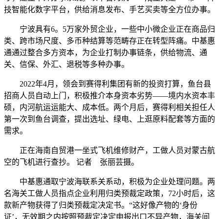
技智能化数字平台，供给消息发布、手艺买卖等全方位办事。
宁波具有6。5万家外贸企业，一些中小微企业正在商品归
类、跨市场尺度、多币种结算等范畴存正在转型阵痛。中基惠
通通过整合多方资本，为企业打制办事链条，供给物流、通
关、信保、外汇、退税等多种办事。
2022年4月，领会到赛得利集团有新的投资打算，鱼台县
招商人员自动上门，积极推介本身资本劣势——境内水资本丰
硕，内河航运运能大、成本低。两个月后，赛得利相关担任人
第一次到鱼台调查，提出选址、绿电、上逛原料配套等方面的
需求。
正在海南自贸港一坐式飞机维修财产，工做人员对蒙古航
空的飞机进行查抄。 记者 张丽芸摄。
中基惠通取宁波海联系关系动，积极为企业处理问题。两
名海关工做人员指点企业利用归类预裁定政策，72小时后，这
款新产物获得了归类预裁定决定书。“这好像产物的‘身份
证’，无效期之内按照预裁定决定申报出口不异产物，海关间