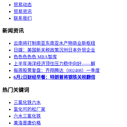
贸易动态
贸易资讯
联系我们
新闻资讯
云南将打制南亚东南亚水产物商业新枢纽
日媒：美国新关税政策沉创日本外贸企业
色色色色色 MBA智库
上半年海洋经济顶住压力稳中向好——解
每周股票复盘：齐翔腾达（002408）一季度
6月2日财经早餐：特朗普将钢铁关税翻倍
热门关键词
三氯化铁六水
氢化可的松厂家
六水三氯化铁
美洛昔康价格