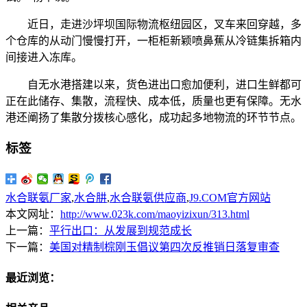
近日，走进沙坪坝国际物流枢纽园区，叉车来回穿越，多
个仓库的从动门慢慢打开，一柜柜新颖喷鼻蕉从冷链集拆箱内
间接进入冻库。
自无水港搭建以来，货色进出口愈加便利，进口生鲜都可
正在此储存、集散，流程快、成本低，质量也更有保障。无水
港还阐扬了集散分拨核心感化，成功起多地物流的环节节点。
标签
水合联氨厂家
,
水合肼
,
水合联氨供应商
,
J9.COM官方网站
本文网址：
http://www.023k.com/maoyizixun/313.html
上一篇：
平行出口：从发展到规范成长
下一篇：
美国对精制棕刚玉倡议第四次反推销日落复审查
最近浏览：