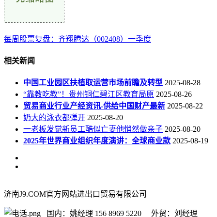
每周股票复盘：齐翔腾达（002408）一季度
相关新闻
中国工业园区扶植取运营市场前瞻及转型
2025-08-28
“靠教吃教”！贵州铜仁碧江区教育局原
2025-08-26
贸易商业行业产经资讯-供给中国财产最新
2025-08-22
奶大的泳衣都弹开
2025-08-20
一老板发觉新员工酷似亡妻他悄然做亲子
2025-08-20
2025年世界商业组织年度演讲：全球商业款
2025-08-19
济南J9.COM官方网站进出口贸易有限公司
国内：姚经理 156 8969 5220 外贸：刘经理