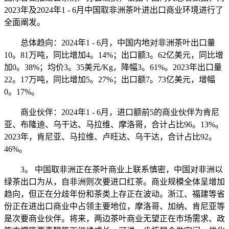
2023年及2024年1 - 6月中国取非洲茶叶进出口商业环境进行了
全面阐发。
总体趋向：2024年1 - 6月，中国内地对非洲茶叶出口量
10。81万吨，同比增加4。14%；出口额3。62亿美元，同比增
加0。38%；均价3。35美元/Kg，降幅3。61%。2023年出口量
22。17万吨，同比增加5。27%；出口额7。73亿美元，增幅
0。17%。
商业伙伴：2024年1 - 6月，进口额前5的商业伙伴为肯尼
亚、布隆迪、乌干达、马拉维、摩洛哥，合计占比96。13%。
2023年，肯尼亚、马拉维、卢旺达、乌干达，合计占比92。
46%。
3。 中国取非洲正在茶叶商业上联系慎密，中国对非洲以
绿茶出口为从，自非洲则次要进口红茶。商业规模全体呈增加
趋向，但正在分歧年份和茶类上存正在波动。浙江、福建等省
份正在进出口商业中占领主要地位，摩洛哥、加纳、肯尼亚等
是次要商业伙伴。将来，两边茶叶商业无望正在市场需求、政