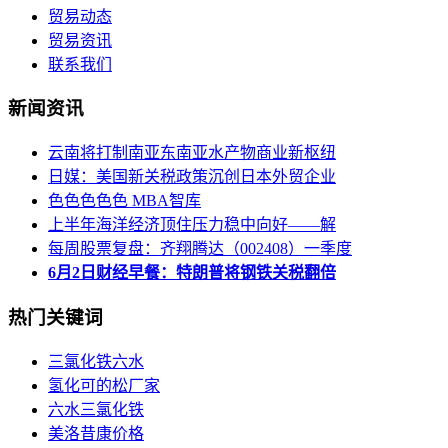
贸易动态
贸易资讯
联系我们
新闻资讯
云南将打制南亚东南亚水产物商业新枢纽
日媒：美国新关税政策沉创日本外贸企业
色色色色色 MBA智库
上半年海洋经济顶住压力稳中向好——解
每周股票复盘：齐翔腾达（002408）一季度
6月2日财经早餐：特朗普将钢铁关税翻倍
热门关键词
三氯化铁六水
氢化可的松厂家
六水三氯化铁
美洛昔康价格