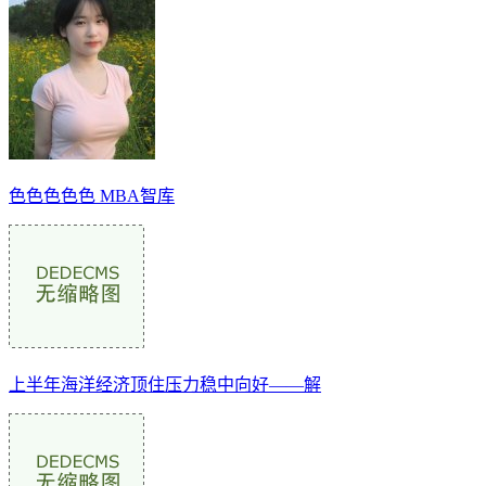
色色色色色 MBA智库
上半年海洋经济顶住压力稳中向好——解