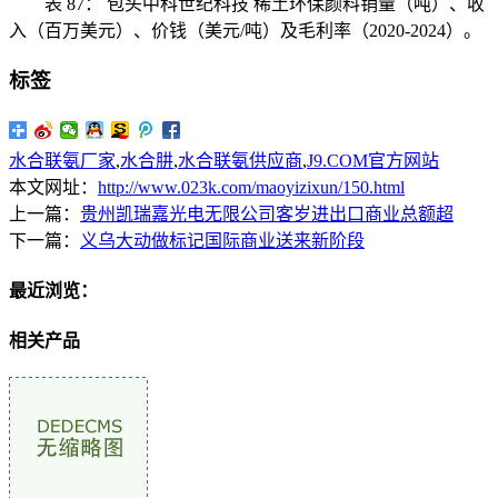
表 87： 包头中科世纪科技 稀土环保颜料销量（吨）、收
入（百万美元）、价钱（美元/吨）及毛利率（2020-2024）。
标签
水合联氨厂家
,
水合肼
,
水合联氨供应商
,
J9.COM官方网站
本文网址：
http://www.023k.com/maoyizixun/150.html
上一篇：
贵州凯瑞嘉光电无限公司客岁进出口商业总额超
下一篇：
义乌大动做标记国际商业送来新阶段
最近浏览：
相关产品