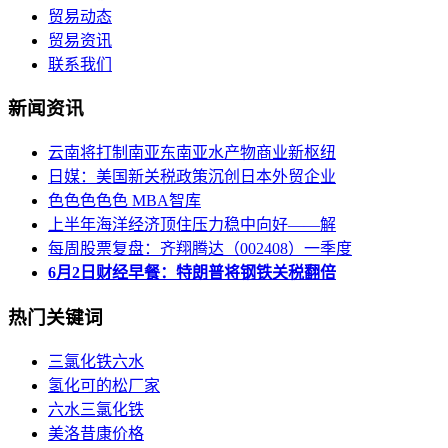
贸易动态
贸易资讯
联系我们
新闻资讯
云南将打制南亚东南亚水产物商业新枢纽
日媒：美国新关税政策沉创日本外贸企业
色色色色色 MBA智库
上半年海洋经济顶住压力稳中向好——解
每周股票复盘：齐翔腾达（002408）一季度
6月2日财经早餐：特朗普将钢铁关税翻倍
热门关键词
三氯化铁六水
氢化可的松厂家
六水三氯化铁
美洛昔康价格