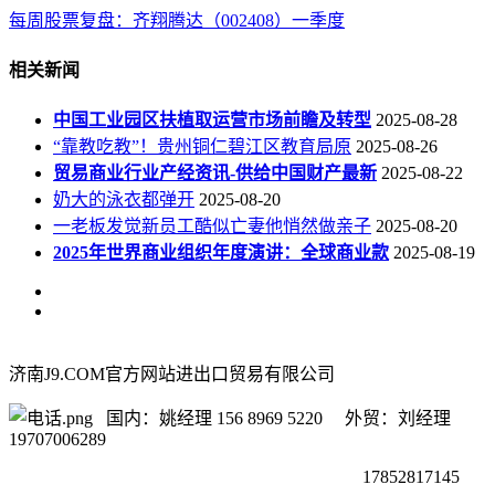
每周股票复盘：齐翔腾达（002408）一季度
相关新闻
中国工业园区扶植取运营市场前瞻及转型
2025-08-28
“靠教吃教”！贵州铜仁碧江区教育局原
2025-08-26
贸易商业行业产经资讯-供给中国财产最新
2025-08-22
奶大的泳衣都弹开
2025-08-20
一老板发觉新员工酷似亡妻他悄然做亲子
2025-08-20
2025年世界商业组织年度演讲：全球商业款
2025-08-19
济南J9.COM官方网站进出口贸易有限公司
国内：姚经理 156 8969 5220 外贸：刘经理
19707006289
17852817145