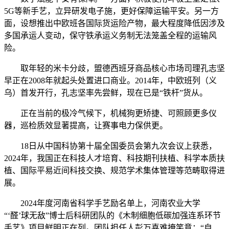
5G等新手艺，立异研发电子施，更好保障运输平安。另一方
面，设想推出中欧班各国际货运险产物，最大程度降低因涉及
多国承运人变动，保守铁承运义务制无法笼盖全程的运输风
险。
取年轻的米卡分歧，盟德西班牙商品核心市场司理孔志坚
早正在2008年就起头处置进口商业。2014年，中欧班列（义
乌）首发开行，孔志坚率先尝鲜，现在已是“铁杆”货从。
正在当前的极冷气候下，机械狗更矫捷、可照顾更多仪
器，巡检质效显著提高，让赛事电力保供更。
18日从中国科协第十届全国委员会第九次会议上获悉，
2024年，我国正在科技人才培育、科技期刊扶植、科学本质扶
植、国际平易近间科技交换、规范学术集体管理等范畴取得进
展。
2024年度河南省科学手艺励名单上，河南农业大学
“‘醛’球无敌”博士后科研团队的《木制细胞低碳加强连系环节
手艺》项目鲜明正在列。团队担任人彭万喜难掩笑意：“自