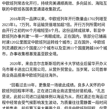
中欧班列常态化开行，持续完美通顺高效、多向延长、海陆互
联的中欧班各国表里通道收集款式。
2016年同一品牌以来，中欧班列年开行数量由1702列增至
2023年1。7万列，年运输货值增加超7倍。开行万列所需时间
由开行之初的90个月缩短至6个月。这份运转成就单，彰显中
欧班列办事共建“一带一”亮眼成效。正在国内，铁部分已铺画
时速120公里图定中欧班列运转线个城市；正在国外，中欧班
列灵通欧洲25个国度227个城市以及亚洲11个国度跨越100个城
市，办事收集根基笼盖亚欧全境。
2020年，来自吉尔吉斯斯坦的米卡大学结业后留华开办义
乌市幂卡进出口无限公司，从营外贸营业。当岁尾，公司首单
商业商品搭乘中欧班列运往海外。
“回看过去10年，更像是一场彼此成绩。良多人关怀的中
欧班列回程率环境，正在进口商业商这里恰好是机缘。”孔志
坚说，此前公司进口运输体例以海运为从，而红酒正在海运过
程中经常会受气候影响发生波动，为质量往往需静置一段时间
才能售卖，前后算下来大要两个月。但走中欧班列回程，仅需