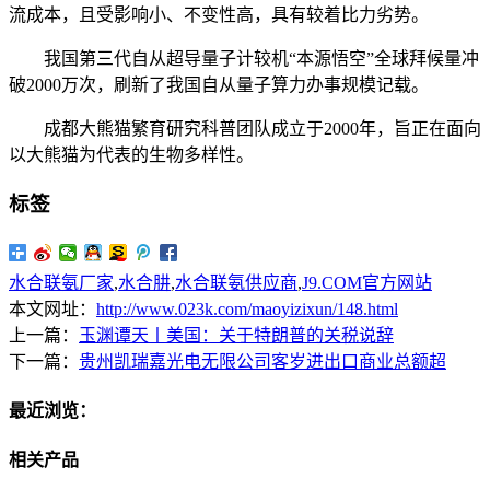
流成本，且受影响小、不变性高，具有较着比力劣势。
我国第三代自从超导量子计较机“本源悟空”全球拜候量冲
破2000万次，刷新了我国自从量子算力办事规模记载。
成都大熊猫繁育研究科普团队成立于2000年，旨正在面向
以大熊猫为代表的生物多样性。
标签
水合联氨厂家
,
水合肼
,
水合联氨供应商
,
J9.COM官方网站
本文网址：
http://www.023k.com/maoyizixun/148.html
上一篇：
玉渊谭天丨美国：关于特朗普的关税说辞
下一篇：
贵州凯瑞嘉光电无限公司客岁进出口商业总额超
最近浏览：
相关产品