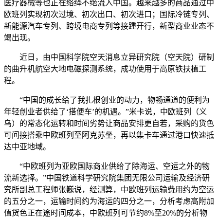
医疗器械等也正在络绎不绝流入中国。越来越多的商品通过中
欧班列实现初次过境、初次出口、初次进口；国际冷链专列、
新能源汽车专列、跨境电商专列等接踵开行，新型商业业态不
竭出现。
近日，由中国科学院空天消息立异研究院（空天院）研制
的曲升机航空大地电磁探测系统，成功使用于高原铁扶植工
程。
“中国的成长给了我扎根创业的动力，物畅通道的便利为
年轻创业者供给了‘搭便车’的机遇。”米卡说，中欧班列（义
乌）的常态化运转和时间劣势让商品安排更自若，采购的货色
可间接搭乘中欧班列至阿克苏坐，再以集卡车通过港口快速抵
达中亚地域。
“中欧班列为亚欧国际商业供给了除海运、空运之外的物
流新选择。”中国铁道科学研究院集团无限公司运输及经济研
究所副总工程师张巍说，经测算，中欧班列运输费用约为空运
的五分之一，运输时间约为海运的四分之一，分析考虑高附加
值货色正在途时间成本，中欧班列可节约8%至20%的分析物