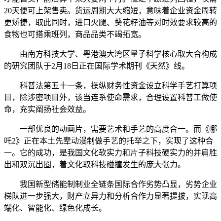
20天便可上架售卖。货运周期大大缩短，意味着企业资金周转
更矫捷，取此同时，进口火腿、葵花籽油等对时效要求较高的
食物也可搭乘班列，商品品类不竭拓宽。
由南方科技大学、粤港澳大湾区量子科学核心取大合构成
的研究团队于2月18日正在国际学术期刊《天然》线。
科普法第五十一条，操纵财务性资金设立科学手艺打算项
目，除涉密项目外，该当连系使命需求，合理设置科普工做使
命，充实阐扬社会效益。
一部优良的动画片，需要艺术和手艺的高度合一。而《哪
吒2》正在本土先辈动漫制做手艺的托举之下，实现了这种合
一。它的成功，是我国文化软实力和片子科技硬实力的并肩胜
出和双沉出圈，着文化取科技碰撞发生的庞大张力。
我国新型储能制制业全链条国际合作劣势凸显，劣势企业
梯队进一步强大，财产立异力和分析合作力显著提拔，实现高
端化、智能化、绿色化成长。