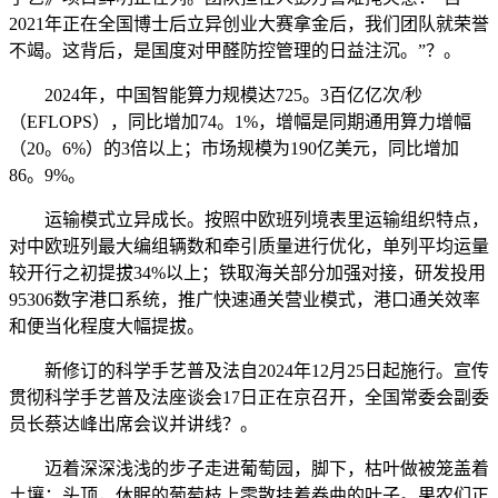
2021年正在全国博士后立异创业大赛拿金后，我们团队就荣誉
不竭。这背后，是国度对甲醛防控管理的日益注沉。”？。
2024年，中国智能算力规模达725。3百亿亿次/秒
（EFLOPS），同比增加74。1%，增幅是同期通用算力增幅
（20。6%）的3倍以上；市场规模为190亿美元，同比增加
86。9%。
运输模式立异成长。按照中欧班列境表里运输组织特点，
对中欧班列最大编组辆数和牵引质量进行优化，单列平均运量
较开行之初提拔34%以上；铁取海关部分加强对接，研发投用
95306数字港口系统，推广快速通关营业模式，港口通关效率
和便当化程度大幅提拔。
新修订的科学手艺普及法自2024年12月25日起施行。宣传
贯彻科学手艺普及法座谈会17日正在京召开，全国常委会副委
员长蔡达峰出席会议并讲线？。
迈着深深浅浅的步子走进葡萄园，脚下，枯叶做被笼盖着
土壤；头顶，休眠的葡萄枝上零散挂着卷曲的叶子。果农们正