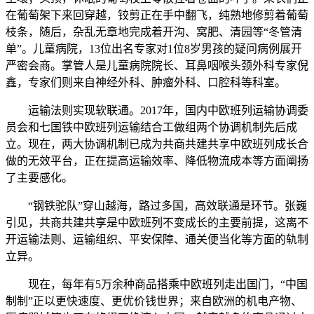
在葡萄架下来回穿越，铰剪正在手中翻飞，纯熟地修剪着葡萄
枝条，随后，杂乱无章地完成着开沟、窝肥、清园等“冬管清
单”。儿童病院，13位出名专家对1位8岁男孩的疑问病例展开
严密会商。掌管人是儿童病院院长、耳鼻咽喉头颈外科专家倪
鑫，专家们则来自神经外科、肿瘤外科、口腔科等科室。
运输法则实现软联通。2017年，国内中欧班列运输协调委
员会和七国铁中欧班列运输结合工做组两个协调机制先后成
立。现在，两大协调机制已成为共商共建共享中欧班列成长合
做的无效平台，正在提高运输效率、降低物流成本等方面阐扬
了主要感化。
“钢铁驼队”穿山越海，路过多国，高效联通是环节。张巍
引见，共商共建共享是中欧班列不变成长的主要前提，这离不
开运输法则、运输组织、平安保障、通关便当化等方面的轨制
立异。
现在，每年有5万余种商品搭乘中欧班列走出国门，“中国
制制”正以更快速度、更优价钱世界；来自欧洲的机电产物、