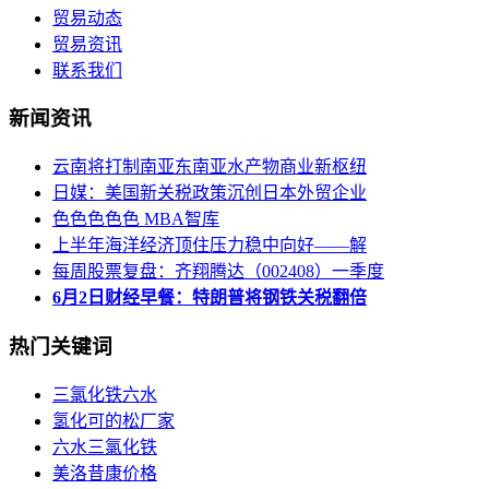
贸易动态
贸易资讯
联系我们
新闻资讯
云南将打制南亚东南亚水产物商业新枢纽
日媒：美国新关税政策沉创日本外贸企业
色色色色色 MBA智库
上半年海洋经济顶住压力稳中向好——解
每周股票复盘：齐翔腾达（002408）一季度
6月2日财经早餐：特朗普将钢铁关税翻倍
热门关键词
三氯化铁六水
氢化可的松厂家
六水三氯化铁
美洛昔康价格