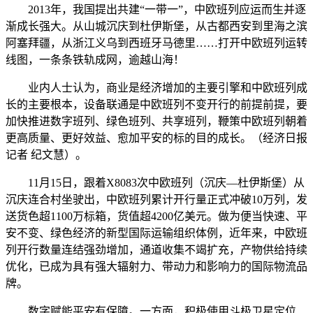
2013年，我国提出共建“一带一”，中欧班列应运而生并逐
渐成长强大。从山城沉庆到杜伊斯堡，从古都西安到里海之滨
阿塞拜疆，从浙江义乌到西班牙马德里……打开中欧班列运转
线图，一条条铁轨成网，逾越山海！
业内人士认为，商业是经济增加的主要引擎和中欧班列成
长的主要根本，设备联通是中欧班列不变开行的前提前提，要
加快推进数字班列、绿色班列、共享班列，鞭策中欧班列朝着
更高质量、更好效益、愈加平安的标的目的成长。（经济日报
记者 纪文慧）。
11月15日，跟着X8083次中欧班列（沉庆—杜伊斯堡）从
沉庆连合村坐驶出，中欧班列累计开行量正式冲破10万列，发
送货色超1100万标箱，货值超4200亿美元。做为便当快速、平
安不变、绿色经济的新型国际运输组织体例，近年来，中欧班
列开行数量连结强劲增加，通道收集不竭扩充，产物供给持续
优化，已成为具有强大辐射力、带动力和影响力的国际物流品
牌。
数字赋能平安有保障。一方面，积极使用斗极卫星定位、