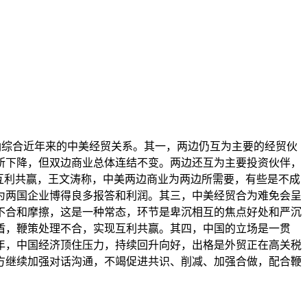
归纳综合近年来的中美经贸关系。其一，两边仍互为主要的经贸伙
有所下降，但双边商业总体连结不变。两边还互为主要投资伙伴，
互利共赢，王文涛称，中美两边商业为两边所需要，有些是不成
为两国企业博得良多报答和利润。其三，中美经贸合为难免会呈
不合和摩擦，这是一种常态，环节是卑沉相互的焦点好处和严沉
盾，鞭策处理不合，实现互利共赢。其四，中国的立场是一贯
年，中国经济顶住压力，持续回升向好，出格是外贸正在高关税
方继续加强对话沟通，不竭促进共识、削减、加强合做，配合鞭