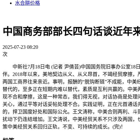
水合肼价格
中国商务部部长四句话谈近年
2025-07-23 08:20
次
中新社7月18日电 (记者 尹倩芸)中国国务院旧事办公室
伴。2018年以来，美地契边从义、从义昂首，不竭经贸摩擦
两国工商界往来亲近。事明，报酬的“脱钩断链”不成能，中
替代的，至多正在短期内难以替代，素质是互利共赢的。中美
现不合和摩擦，这是一种常态，我们得无视，对话协商是处理
关心，通过平等对话妥帖处理不合。实践证明，正在元首通话
的，捍卫国度好处和国际公允。王文涛称，中美合则两利、斗
扰动下仍连结增加。王文涛说，中美经贸关系不只涉及两国，
策中美经贸关系回归正轨，不变、可持续的成长。(完)！