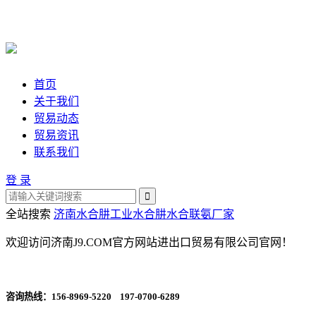
首页
关于我们
贸易动态
贸易资讯
联系我们
登 录
全站搜索
济南水合肼
工业水合肼
水合联氨厂家
欢迎访问济南J9.COM官方网站进出口贸易有限公司官网！
咨询热线：
156-8969-5220 197-0700-6289