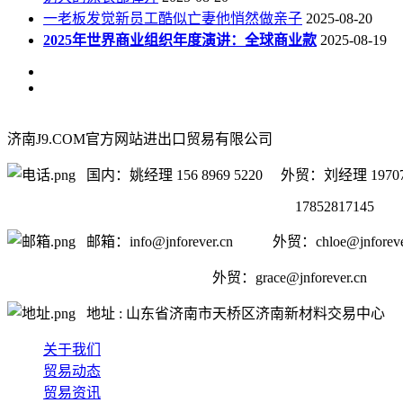
一老板发觉新员工酷似亡妻他悄然做亲子
2025-08-20
2025年世界商业组织年度演讲：全球商业款
2025-08-19
济南J9.COM官方网站进出口贸易有限公司
国内：姚经理 156 8969 5220 外贸：刘经理 19707
17852817145
邮箱：info@jnforever.cn 外贸：chloe@jnforever
外贸：
grace@jnforever.cn
地址 : 山东省济南市天桥区济南新材料交易中心
关于我们
贸易动态
贸易资讯