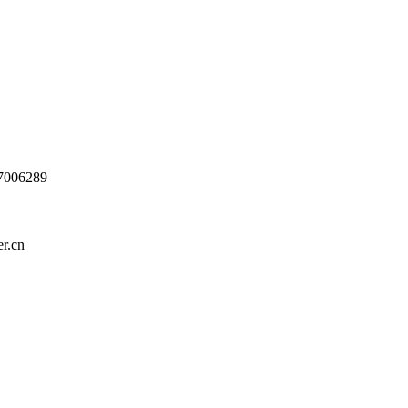
006289
.cn