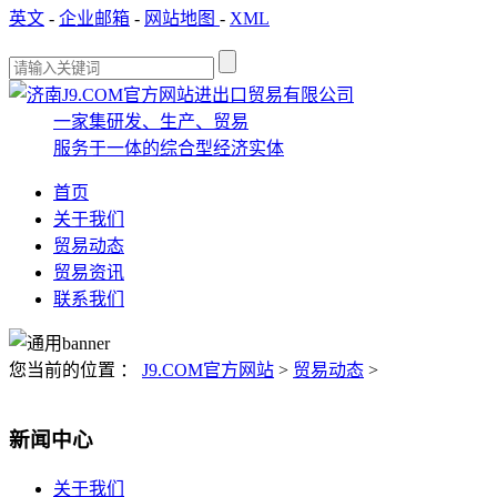
英文
-
企业邮箱
-
网站地图
-
XML
一家集研发、生产、贸易
服务于一体的综合型经济实体
首页
关于我们
贸易动态
贸易资讯
联系我们
您当前的位置 ：
J9.COM官方网站
>
贸易动态
>
新闻中心
关于我们