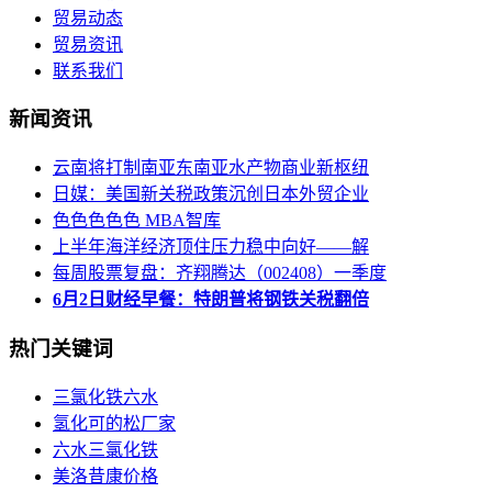
贸易动态
贸易资讯
联系我们
新闻资讯
云南将打制南亚东南亚水产物商业新枢纽
日媒：美国新关税政策沉创日本外贸企业
色色色色色 MBA智库
上半年海洋经济顶住压力稳中向好——解
每周股票复盘：齐翔腾达（002408）一季度
6月2日财经早餐：特朗普将钢铁关税翻倍
热门关键词
三氯化铁六水
氢化可的松厂家
六水三氯化铁
美洛昔康价格