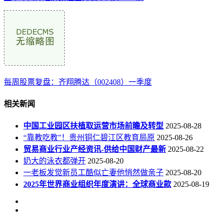
每周股票复盘：齐翔腾达（002408）一季度
相关新闻
中国工业园区扶植取运营市场前瞻及转型
2025-08-28
“靠教吃教”！贵州铜仁碧江区教育局原
2025-08-26
贸易商业行业产经资讯-供给中国财产最新
2025-08-22
奶大的泳衣都弹开
2025-08-20
一老板发觉新员工酷似亡妻他悄然做亲子
2025-08-20
2025年世界商业组织年度演讲：全球商业款
2025-08-19