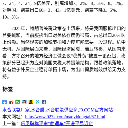
7、24。4、24。9亿美元，别离增加7。2%、8。3%、8。1%。
对韩国、别离出口60。3、43。1亿美元，别离下降3。5%、
10。3%。
2025年，特朗普关税政策卷土沉来，将是我国服拆出口的
首要挑和，当前服拆出口对美依存度仍很高，占总出口20%以
上份额。当然现实的加税节拍和力度可能需要一段过程。危中
无机，从国际层面来看，国际经济回暖、商业转移、从国内来
看，方才召开的地方经济工做会议“稳外贸”被置于更凸起，政
策部分已起头为应对美国关税大棒提前结构，跟着政策落地，
将有益于外贸企业稳订单拓市场，为出口提质增效供给无力支
持。
标签
水合联氨厂家
,
水合肼
,
水合联氨供应商
,
J9.COM官方网站
本文网址：
http://www.023k.com/maoyidongtai/67.html
上一篇：
乐见职称评审“曲通车”开进平易近企