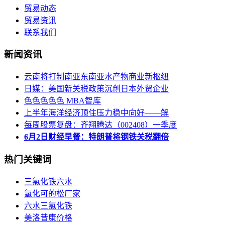
贸易动态
贸易资讯
联系我们
新闻资讯
云南将打制南亚东南亚水产物商业新枢纽
日媒：美国新关税政策沉创日本外贸企业
色色色色色 MBA智库
上半年海洋经济顶住压力稳中向好——解
每周股票复盘：齐翔腾达（002408）一季度
6月2日财经早餐：特朗普将钢铁关税翻倍
热门关键词
三氯化铁六水
氢化可的松厂家
六水三氯化铁
美洛昔康价格