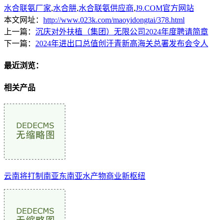
水合联氨厂家
,
水合肼
,
水合联氨供应商
,
J9.COM官方网站
本文网址：
http://www.023k.com/maoyidongtai/378.html
上一篇：
沉庆对外扶植（集团）无限公司2024年度聘请简章
下一篇：
2024年进出口总值创汗青新高海关总署发布会令人
最近浏览：
相关产品
云南将打制南亚东南亚水产物商业新枢纽