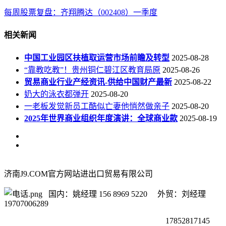
每周股票复盘：齐翔腾达（002408）一季度
相关新闻
中国工业园区扶植取运营市场前瞻及转型
2025-08-28
“靠教吃教”！贵州铜仁碧江区教育局原
2025-08-26
贸易商业行业产经资讯-供给中国财产最新
2025-08-22
奶大的泳衣都弹开
2025-08-20
一老板发觉新员工酷似亡妻他悄然做亲子
2025-08-20
2025年世界商业组织年度演讲：全球商业款
2025-08-19
济南J9.COM官方网站进出口贸易有限公司
国内：姚经理 156 8969 5220 外贸：刘经理
19707006289
17852817145