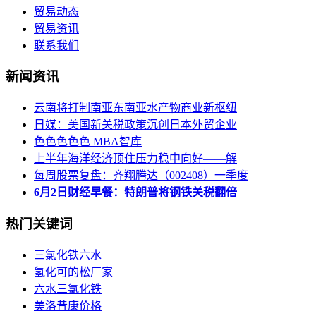
贸易动态
贸易资讯
联系我们
新闻资讯
云南将打制南亚东南亚水产物商业新枢纽
日媒：美国新关税政策沉创日本外贸企业
色色色色色 MBA智库
上半年海洋经济顶住压力稳中向好——解
每周股票复盘：齐翔腾达（002408）一季度
6月2日财经早餐：特朗普将钢铁关税翻倍
热门关键词
三氯化铁六水
氢化可的松厂家
六水三氯化铁
美洛昔康价格