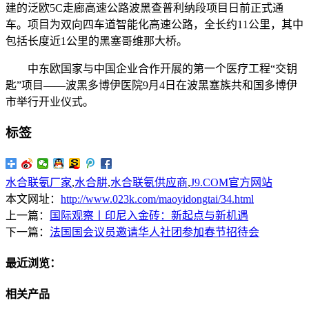
建的泛欧5C走廊高速公路波黑查普利纳段项目日前正式通
车。项目为双向四车道智能化高速公路，全长约11公里，其中
包括长度近1公里的黑塞哥维那大桥。
中东欧国家与中国企业合作开展的第一个医疗工程“交钥
匙”项目——波黑多博伊医院9月4日在波黑塞族共和国多博伊
市举行开业仪式。
标签
水合联氨厂家
,
水合肼
,
水合联氨供应商
,
J9.COM官方网站
本文网址：
http://www.023k.com/maoyidongtai/34.html
上一篇：
国际观察丨印尼入金砖：新起点与新机遇
下一篇：
法国国会议员邀请华人社团参加春节招待会
最近浏览：
相关产品