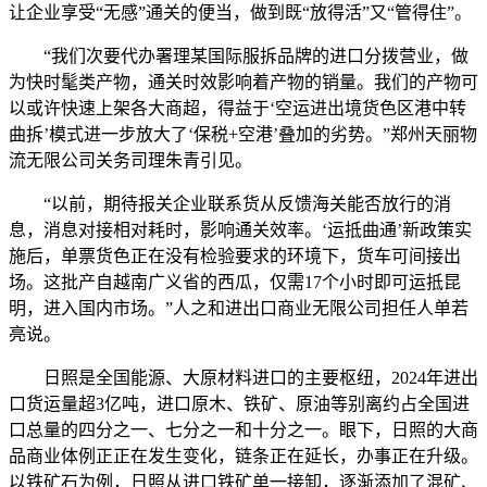
让企业享受“无感”通关的便当，做到既“放得活”又“管得住”。
“我们次要代办署理某国际服拆品牌的进口分拨营业，做
为快时髦类产物，通关时效影响着产物的销量。我们的产物可
以或许快速上架各大商超，得益于‘空运进出境货色区港中转
曲拆’模式进一步放大了‘保税+空港’叠加的劣势。”郑州天丽物
流无限公司关务司理朱青引见。
“以前，期待报关企业联系货从反馈海关能否放行的消
息，消息对接相对耗时，影响通关效率。‘运抵曲通’新政策实
施后，单票货色正在没有检验要求的环境下，货车可间接出
场。这批产自越南广义省的西瓜，仅需17个小时即可运抵昆
明，进入国内市场。”人之和进出口商业无限公司担任人单若
亮说。
日照是全国能源、大原材料进口的主要枢纽，2024年进出
口货运量超3亿吨，进口原木、铁矿、原油等别离约占全国进
口总量的四分之一、七分之一和十分之一。眼下，日照的大商
品商业体例正正在发生变化，链条正在延长，办事正在升级。
以铁矿石为例，日照从进口铁矿单一接卸，逐渐添加了混矿、