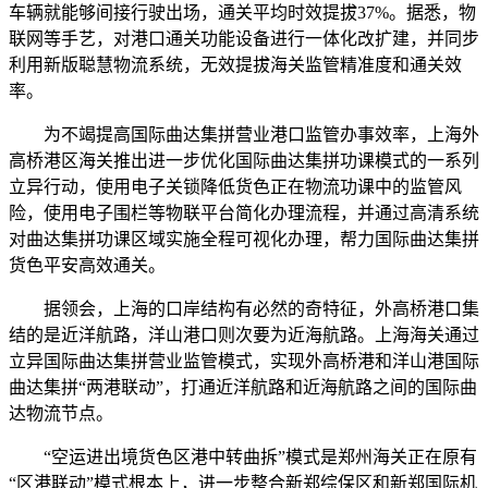
车辆就能够间接行驶出场，通关平均时效提拔37%。据悉，物
联网等手艺，对港口通关功能设备进行一体化改扩建，并同步
利用新版聪慧物流系统，无效提拔海关监管精准度和通关效
率。
为不竭提高国际曲达集拼营业港口监管办事效率，上海外
高桥港区海关推出进一步优化国际曲达集拼功课模式的一系列
立异行动，使用电子关锁降低货色正在物流功课中的监管风
险，使用电子围栏等物联平台简化办理流程，并通过高清系统
对曲达集拼功课区域实施全程可视化办理，帮力国际曲达集拼
货色平安高效通关。
据领会，上海的口岸结构有必然的奇特征，外高桥港口集
结的是近洋航路，洋山港口则次要为近海航路。上海海关通过
立异国际曲达集拼营业监管模式，实现外高桥港和洋山港国际
曲达集拼“两港联动”，打通近洋航路和近海航路之间的国际曲
达物流节点。
“空运进出境货色区港中转曲拆”模式是郑州海关正在原有
“区港联动”模式根本上，进一步整合新郑综保区和新郑国际机