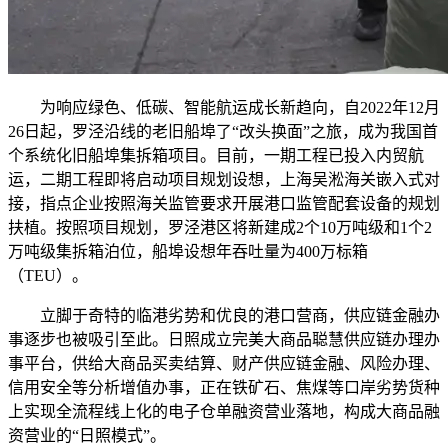
为响应绿色、低碳、智能航运成长新趋向，自2022年12月
26日起，罗泾沿线的老旧船埠了“改头换面”之旅，成为我国首
个系统化旧船埠集拆箱项目。目前，一期工程已投入内贸航
运，二期工程即将启动项目规划设想，上海吴淞海关嵌入式对
接，指点企业按照海关监管要求开展港口监管配套设备的规划
扶植。按照项目规划，罗泾港区将新建成2个10万吨级和1个2
万吨级集拆箱泊位，船埠设想年吞吐量为400万标箱
（TEU）。
立脚于奇特的临港劣势和优良的港口营商，供应链金融办
事逐步也被吸引至此。日照成立完美大商品聪慧供应链办理办
事平台，供给大商品买卖结算、财产供应链金融、风险办理、
信用安全等分析增值办事，正在铁矿石、焦煤等口岸劣势货种
上实现全流程线上化的电子仓单融资营业落地，构成大商品融
资营业的“日照模式”。