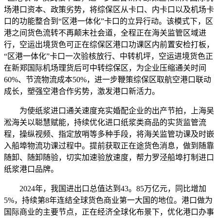
场港口资本、政策劣势，将综保区从卡口、内卡口以及机场卡
口的功能整合到“区港一体化”卡口的立异行动。该模式下，区
港之间货色流转不再颠末社会道，全程正在海关监管区域进
行，空运出境货色可正在综保区港口功课区内前置安检打板，
“区港一体化”卡口一次验核放行、中转机坪，空运进境货色正
在新郑国际机场理货后可中转综保区，为企业压缩通关时间
60%、节流物流成本50%，进一步鞭策综保区取航空港口联动
成长，塑强空港合作劣势，激发港口新活力。
为使纸浆进口通关速度充实婚配企业的出产节拍，上海吴
淞海关以聪慧赋能，持续优化进口纸浆类商品的实货监管流
程，操纵视频、指定放哨等多种手段，将海关监管功课及时嵌
入船埠物流功课过程中。提前获取正在途货色消息，做到随靠
随卸、随卸随验，切实加速验放速度，帮力罗泾船埠打制进口
纸浆港口品牌。
2024年，我国进出口总值达到43。85万亿元，同比增加
5%，持续第8年连结全球货色商业第一大国的地位。港口做为
国际商业的主要节点，正在经济全球化布景下，优化港口办事