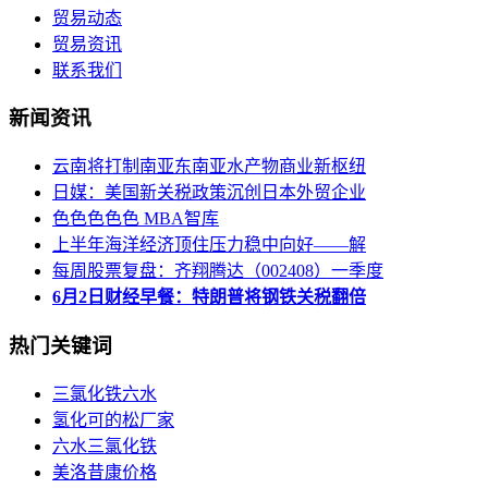
贸易动态
贸易资讯
联系我们
新闻资讯
云南将打制南亚东南亚水产物商业新枢纽
日媒：美国新关税政策沉创日本外贸企业
色色色色色 MBA智库
上半年海洋经济顶住压力稳中向好——解
每周股票复盘：齐翔腾达（002408）一季度
6月2日财经早餐：特朗普将钢铁关税翻倍
热门关键词
三氯化铁六水
氢化可的松厂家
六水三氯化铁
美洛昔康价格