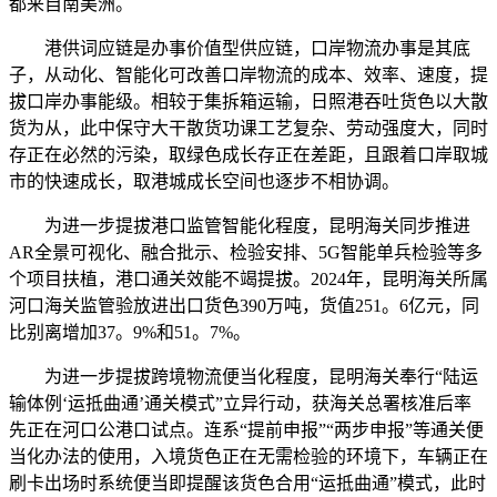
都来自南美洲。
港供词应链是办事价值型供应链，口岸物流办事是其底
子，从动化、智能化可改善口岸物流的成本、效率、速度，提
拔口岸办事能级。相较于集拆箱运输，日照港吞吐货色以大散
货为从，此中保守大干散货功课工艺复杂、劳动强度大，同时
存正在必然的污染，取绿色成长存正在差距，且跟着口岸取城
市的快速成长，取港城成长空间也逐步不相协调。
为进一步提拔港口监管智能化程度，昆明海关同步推进
AR全景可视化、融合批示、检验安排、5G智能单兵检验等多
个项目扶植，港口通关效能不竭提拔。2024年，昆明海关所属
河口海关监管验放进出口货色390万吨，货值251。6亿元，同
比别离增加37。9%和51。7%。
为进一步提拔跨境物流便当化程度，昆明海关奉行“陆运
输体例‘运抵曲通’通关模式”立异行动，获海关总署核准后率
先正在河口公港口试点。连系“提前申报”“两步申报”等通关便
当化办法的使用，入境货色正在无需检验的环境下，车辆正在
刷卡出场时系统便当即提醒该货色合用“运抵曲通”模式，此时