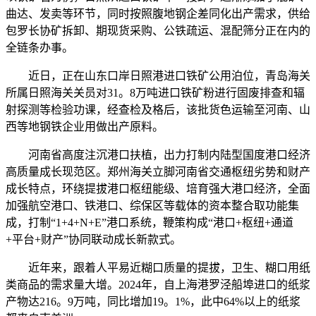
曲达、发卖等环节，同时按照腹地钢企差同化出产需求，供给
包罗长协矿拆卸、期现货采购、公铁疏运、混配筛分正在内的
全链条办事。
近日，正在山东口岸日照港进口铁矿公用泊位，青岛海关
所属日照海关关员对31。8万吨进口铁矿粉进行固废排查和辐
射探测等检验功课，经查检及格后，该批货色运输至河南、山
西等地钢铁企业用做出产原料。
河南省高度注沉港口扶植，出力打制内陆型国度港口经济
高质量成长现范区。郑州海关立脚河南省交通枢纽劣势和财产
成长特点，环绕提拔港口枢纽能级、培育强大港口经济，全面
加强航空港口、铁港口、综保区等载体的资本整合取功能集
成，打制“1+4+N+E”港口系统，鞭策构成“港口+枢纽+通道
+平台+财产”协同联动成长新款式。
近年来，跟着人平易近糊口质量的提拔，卫生、糊口用纸
类商品的需求量大增。2024年，自上海港罗泾船埠进口的纸浆
产物达216。9万吨，同比增加19。1%，此中64%以上的纸浆