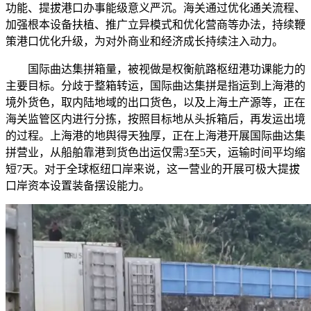
功能、提拔港口办事能级意义严沉。海关通过优化通关流程、
加强根本设备扶植、推广立异模式和优化营商等办法，持续鞭
策港口优化升级，为对外商业和经济成长持续注入动力。
国际曲达集拼箱量，被视做是权衡航路枢纽港功课能力的
主要目标。分歧于整箱转运，国际曲达集拼是指运到上海港的
境外货色，取内陆地域的出口货色，以及上海土产源等，正在
海关监管区内进行分拣，按照目标地从头拆箱后，再发运出境
的过程。上海港的地舆得天独厚，正在上海港开展国际曲达集
拼营业，从船舶靠港到货色出运仅需3至5天，运输时间平均缩
短7天。对于全球枢纽口岸来说，这一营业的开展可极大提拔
口岸资本设置装备摆设能力。