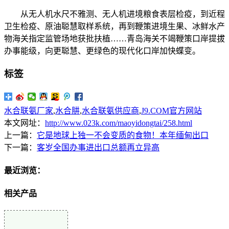
从无人机水尺不雅测、无人机进境粮食表层检疫，到近程
卫生检疫、原油聪慧取样系统，再到鞭策进境生果、冰鲜水产
物海关指定监管场地获批扶植……青岛海关不竭鞭策口岸提拔
办事能级，向更聪慧、更绿色的现代化口岸加快蝶变。
标签
水合联氨厂家
,
水合肼
,
水合联氨供应商
,
J9.COM官方网站
本文网址：
http://www.023k.com/maoyidongtai/258.html
上一篇：
它是地球上独一不会变质的食物！本年缅甸出口
下一篇：
客岁全国办事进出口总额再立异高
最近浏览：
相关产品