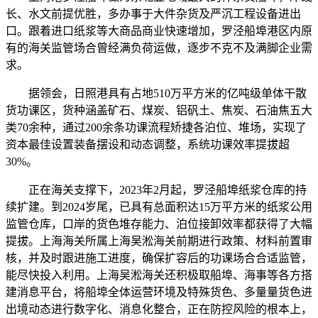
长、水文前提优胜，多办事于大件杂货及严沉工程设备进出
口。跟着进口纸浆等大商品商业快速增加，罗泾船埠港区内原
有的海关监管场合曾经满负荷运做，逐步不克不及满脚企业需
求。
据领会，日照港具有占地510万平方米的亿吨级单体干散
货功课区，货种涵盖矿石、煤炭、铝矾土、焦炭、石油焦五大
类70余种，通过200余条功课流程矫捷各泊位、堆场，实现了
资本最佳设置装备摆设和动态调整，系统功课效率提拔超
30%。
正在海关支撑下，2023年2月起，罗泾船埠纸浆仓库的持
续扩建。到2024岁尾，已具有总面积达15万平方米的纸浆公用
监管仓库，口岸的货色堆存能力、泊位接卸效率都获得了大幅
提拔。上海海关所属上海吴淞海关前期进行政策、材料前置审
核，并及时跟进施工进度，确保扩容后的功课场合合适监管，
能尽快投入利用。上海吴淞海关还积极取船埠、海事等各方搭
建消息平台，将船埠全体运营环境及特殊货色、多量量货色进
出境动态进行数字化、消息化整合，正在防控风险的根本上，