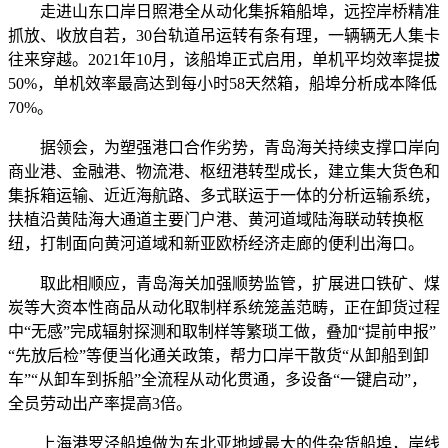
走进山东口岸日照港全从动化集拆箱船埠，远控岸桥精准
抓放、收放自若，30台轨道吊运转有条有理，一辆辆无人集卡
往来穿越。2021年10月，该船埠正式启用，单机平均效率提拔
50%，单机效率最高达到每小时58天然箱，船埠分析成本降低
70%。
据领会，为塑强港口合作劣势，青岛海关持续支撑口岸向
商业港、金融港、物流港、枢纽港转型成长，建立集大货色和
集拆箱运输、近近海航路、多式联运于一体的分析运输系统，
扶植沿黄陆海大通道主要门户港、黄河道域陆海联动转换枢
纽，打制面向黄河道域和新亚欧桥经济走廊的便利出海口。
取此相顺应，青岛海关加强顺势监管，扩展进口铁矿、煤
炭等大资本性商品从动化取制样系统笼盖范畴，正在卸货过程
中“无感”完成辐射探测和取制样等繁琐工做，叠加“提前申报”
“先放后检”等便当化通关政策，帮力口岸干散货“从卸船到卸
车”“从卸车到拆船”全流程从动化贯通，多设备“一键启动”，
全员劳动出产率提高3倍。
上海港罗泾船埠做为东北亚地域最大的件杂货船埠，岸线