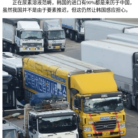
正在尿素溶液范畴，韩国的进口有90%都是来历于中国，
虽然我国并不是由于要素推迟，但这仍然让韩国感应担心。