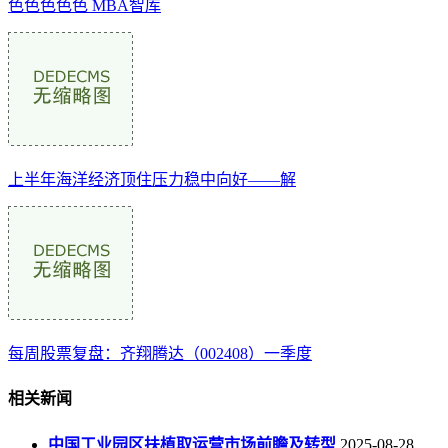
色色色色色 MBA智库
上半年海洋经济顶住压力稳中向好——解
每周股票复盘：齐翔腾达（002408）一季度
相关新闻
中国工业园区扶植取运营市场前瞻及转型
2025-08-28