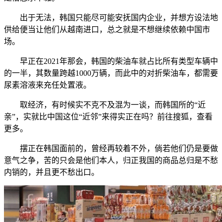
出于无法，韩国只能尽可能安抚国内企业，并想方设法地
供给便当让他们从越南进口，总之就是不想继续依赖中国市
场。
早正在2021年那会，韩国的柴油车就占比所有类型车辆中
的一半，其数量跨越1000万辆，而此中的对折柴油车，都需要
尿素溶液来充任处置液。
取经济，有时候实不克不及混为一谈，而韩国所的“近
亲”，实就比中国这位“近邻”来得实正在吗？前往搜狐，查看
更多。
摆正在韩国面前的，曾经再较着不外，倘若他们仍是要做
意气之争，苦的只会是他们本人，归正我国的商品总归是不愁
内销的，并且更不愁出口。