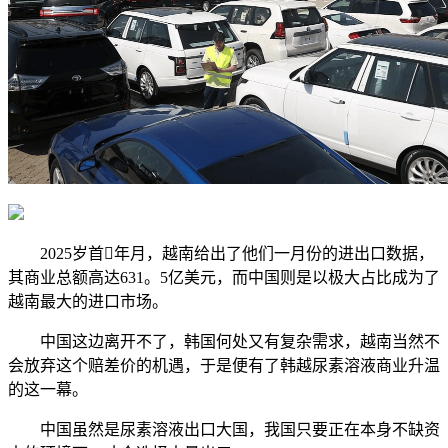
2025岁首年月，越南给出了他们一月份的进出口数据，
其商业总额高达631。5亿美元，而中国则是以极大占比成为了
越南最大的进口市场。
中国这边离开不了，韩国何处又有复杂需求，越南当然不
会放弃这个赔差价的机遇，于是便有了韩越尿素溶液商业升温
的这一幕。
中国虽然是尿素溶液出口大国，我国只要正在本身不缺资