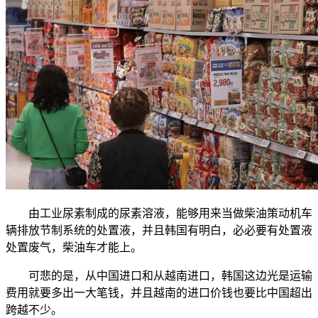
由工业尿素制成的尿素溶液，能够用来当做柴油策动机车
辆排放节制系统的处置液，并且韩国有明白，必必要有处置液
处置废气，柴油车才能上。
可悲的是，从中国进口和从越南进口，韩国这边光是运输
费用就要多出一大笔钱，并且越南的进口价钱也要比中国超出
跨越不少。