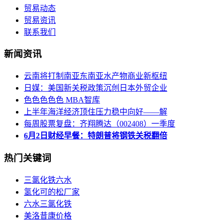
贸易动态
贸易资讯
联系我们
新闻资讯
云南将打制南亚东南亚水产物商业新枢纽
日媒：美国新关税政策沉创日本外贸企业
色色色色色 MBA智库
上半年海洋经济顶住压力稳中向好——解
每周股票复盘：齐翔腾达（002408）一季度
6月2日财经早餐：特朗普将钢铁关税翻倍
热门关键词
三氯化铁六水
氢化可的松厂家
六水三氯化铁
美洛昔康价格